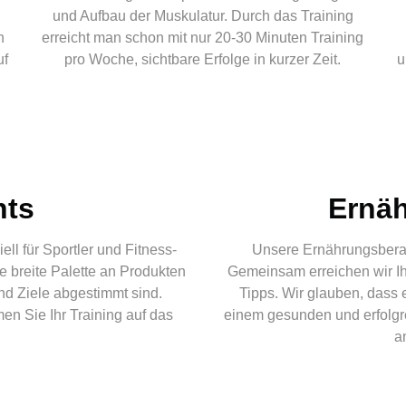
n
und Aufbau der Muskulatur. Durch das Training
h
erreicht man schon mit nur 20-30 Minuten Training
uf
pro Woche, sichtbare Erfolge in kurzer Zeit.
u
nts
Ernä
l für Sportler und Fitness-
Unsere Ernährungsberatun
e breite Palette an Produkten
Gemeinsam erreichen wir Ih
und Ziele abgestimmt sind.
Tipps. Wir glauben, dass
en Sie Ihr Training auf das
einem gesunden und erfolgr
a